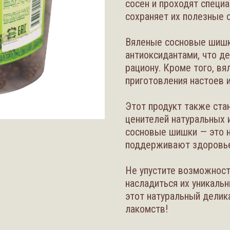
сосен и проходят специ
сохраняет их полезные с
Вяленые сосновые шишк
антиоксидантами, что д
рациону. Кроме того, в
приготовления настоев и
Этот продукт также ста
ценителей натуральных 
сосновые шишки — это не
поддерживают здоровье
Не упустите возможнос
насладиться их уникаль
этот натуральный дели
лакомств!